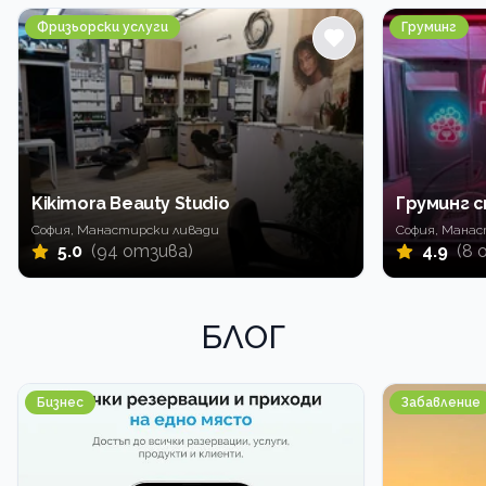
Фризьорски услуги
Груминг
Kikimora Beauty Studio
Груминг 
София, Манастирски ливади
София, Мана
5.0
(94 отзива)
4.9
(8 
БЛОГ
Бизнес
Забавление