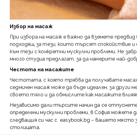
Избор на масаж
При избора на масаж е важно да вземете предвид
подходящ за тези, които търсят спокойствие и 
към тези с конкретни мускулни проблеми. Не заб
много студиа предлагат, за да намерите най-до
Честота на масажите
Честотата, с която трябва да получавате масаж,
седмичен масаж може да бъде идеален, за други 
своето тяло и да обмислите как масажите влияя
Независимо дали търсите начин да се отпуснете
определени мускулни проблеми, в София можете 
следващия си час с
easybook.bg
– вашето място з
столицата.