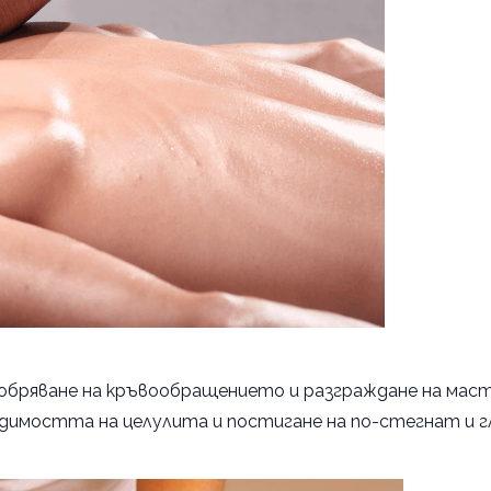
обряване на кръвообращението и разграждане на мас
идимостта на целулита и постигане на по-стегнат и г