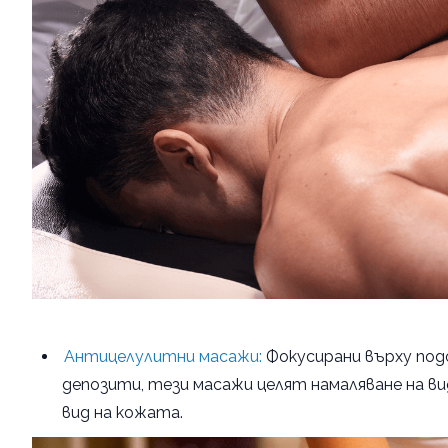
Антицелулитни масажи:
Фокусирани върху под
депозити, тези масажи целят намаляване на в
вид на кожата.