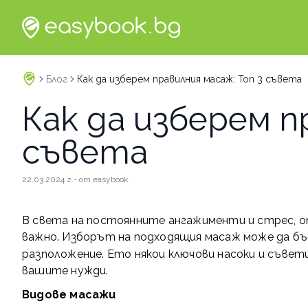
Блог
Как да изберем правилния масаж: Топ 3 съвета
Как да изберем п
съвета
22.03.2024 г.
- от
easybook
В света на постоянните ангажименти и стрес, от
важно. Изборът на подходящия масаж може да б
разположение. Ето някои ключови насоки и съве
вашите нужди.
Видове масажи