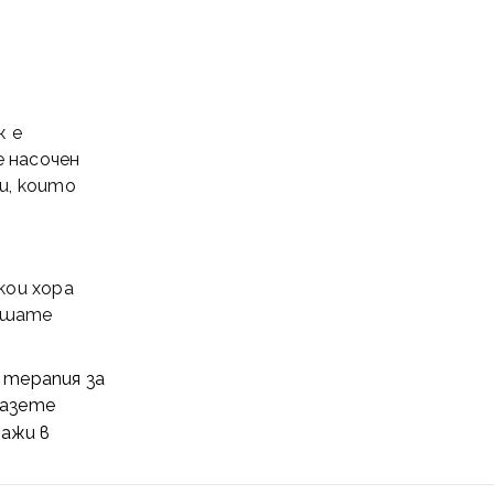
ж е
 насочен
и, които
кои хора
лушате
 терапия за
пазете
сажи
в