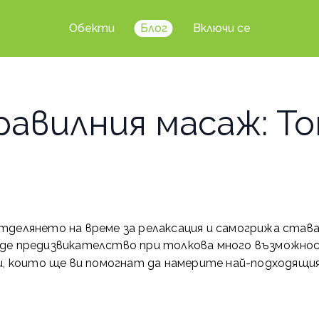
Обекти
Блог
Включи се
равилния масаж: То
делянето на време за релаксация и самогрижа става
ъде предизвикателство при толкова много възможно
ти, които ще ви помогнат да намерите най-подходящи