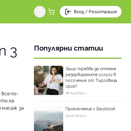
Вход / Регистрация
п 3
Популярни статии
Защо трябва да отменя
резервираните услуги в
посочения от Търговеца
срок?
 все по-
18.04.2024 г.
сти на
я
масаж
за
Приключения с Easybook
04.10.2023 г.