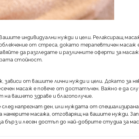
 вашите индивидуални нужди и цели. Релаксиращ маса
облекчение от стреса, докато терапевтичен масаж е
равяйте да разгледате и различните оферти за масаж
брата стойност.
 зависи от вашите лични нужди и цели. Докато за ня
месечен масаж е повече от достатъчен. Важно е да с
т на вашето здраве и благополучие.
 след напрегнат ден, или нуждата от специализирана
да намерите масажа, отговарящ на вашите нужди. За
а бърз и лесен достъп до най-добрите
студиа за ма