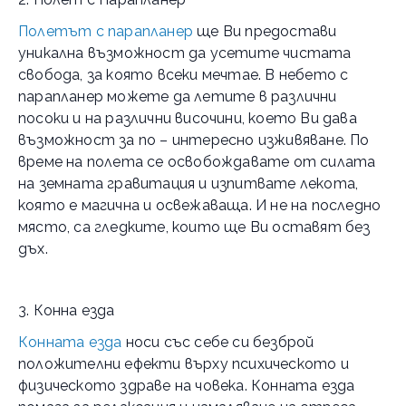
Полетът с парапланер
ще Ви предостави
уникална възможност да усетите чистата
свобода, за която всеки мечтае. В небето с
парапланер можете да летите в различни
посоки и на различни височини, което Ви дава
възможност за по – интересно изживяване. По
време на полета се освобождавате от силата
на земната гравитация и изпитвате лекота,
която е магична и освежаваща. И не на последно
място, са гледките, които ще Ви оставят без
дъх.
3. Конна езда
Конната езда
носи със себе си безброй
положителни ефекти върху психическото и
физическото здраве на човека. Конната езда