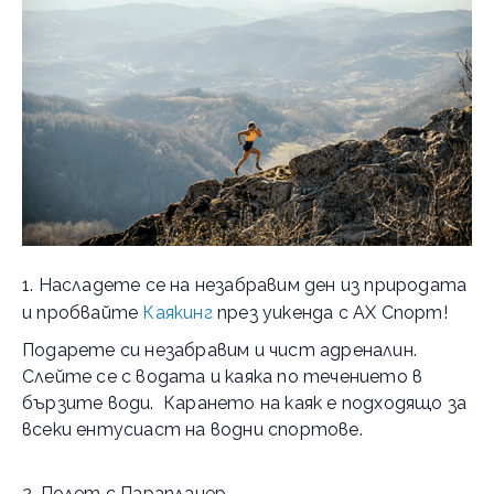
1. Насладете се на незабравим ден из природата
и пробвайте
Каякинг
през уикенда с АХ Спорт!
Подарете си незабравим и чист адреналин.
Слейте се с водата и каяка по течението в
бързите води. Карането на каяк е подходящо за
всеки ентусиаст на водни спортове.
2. Полет с Парапланер