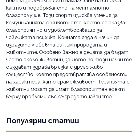
помага за релаксация и намаляване на стреса,
както и подобряването на менталното
благополучие. Този спорт изисква умения за
комуникацията с животното, което се оказва
благоприятно и удовлетворяващо за
човешката психика. Конната езда е начин да
изразите любовта си към природата и
животните. Особено важно е децата да бъдат
често около животни, защото по този начин те
създават здрава връзка с друго живо
същество, което предотвратява особености
на характера, като срамежливост. Терапията с
животни могат да имат благоприятен ефект
върху проблеми със съсредоточаването.
Популярни статии