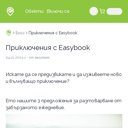
Обекти
Включи се
Вход
Блог
Приключения с Easybook
Приключения с Easybook
04.10.2023 г.
- от
easybook
Искате да се предизвикате и да изживеете ново
и вълнуващо приключение?
Ето нашите 3 предложения за разтоварване от
забързаното ежедневие.