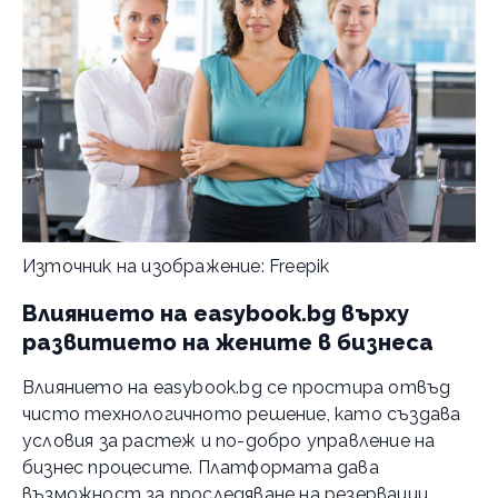
Източник на изображение: Freepik
Влиянието на easybook.bg върху
развитието на жените в бизнеса
Влиянието на easybook.bg се простира отвъд
чисто технологичното решение, като създава
условия за растеж и по-добро управление на
бизнес процесите. Платформата дава
възможност за проследяване на резервации,