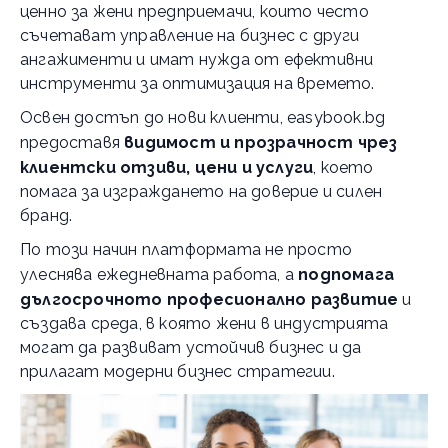
ценно за жени предприемачи, които често
съчетават управление на бизнес с други
ангажименти и имат нужда от ефективни
инструменти за оптимизация на времето.
Освен достъп до нови клиенти, easybook.bg
предоставя
видимост и прозрачност чрез
клиентски отзиви, цени и услуги
, което
помага за изграждането на доверие и силен
бранд.
По този начин платформата не просто
улеснява ежедневната работа, а
подпомага
дългосрочното професионално развитие
и
създава среда, в която жени в индустрията
могат да развиват устойчив бизнес и да
прилагат модерни бизнес стратегии.