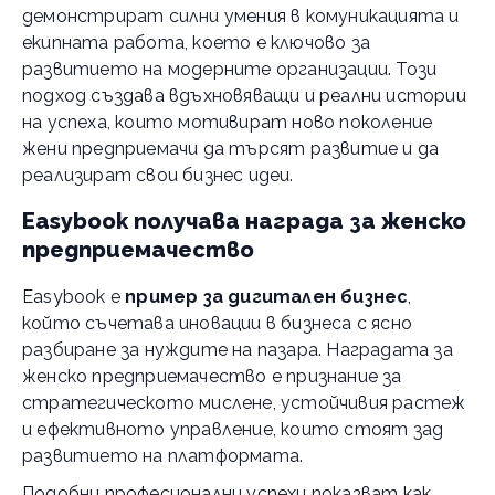
демонстрират силни умения в комуникацията и
екипната работа, което е ключово за
развитието на модерните организации. Този
подход създава вдъхновяващи и реални истории
на успеха, които мотивират ново поколение
жени предприемачи да търсят развитие и да
реализират свои бизнес идеи.
Easybook получава награда за женско
предприемачество
Easybook е
пример за дигитален бизнес
,
който съчетава иновации в бизнеса с ясно
разбиране за нуждите на пазара. Наградата за
женско предприемачество е признание за
стратегическото мислене, устойчивия растеж
и ефективното управление, които стоят зад
развитието на платформата.
Подобни професионални успехи показват как