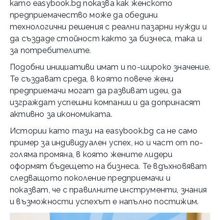
като easybook.bg показва как женското
предприемачество може да обедини
технологични решения с реални пазарни нужди и
да създаде стойност както за бизнеса, така и
за потребителите.
Подобни инициативи имат и по-широко значение.
Те създават среда, в която повече жени
предприемачи могат да развиват идеи, да
изграждат успешни компании и да допринасят
активно за икономиката.
Истории като тази на easybook.bg са не само
пример за индивидуален успех, но и част от по-
голяма промяна, в която жените лидери
оформят бъдещето на бизнеса. Те вдъхновяват
следващото поколение предприемачи и
показват, че с правилните инструменти, знания
и възможности успехът е напълно постижим.