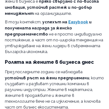
жени в бизнеса е
пряко свързано с по-висока
иновация, устойчив растеж и по-добър
мениджмънт
на организациите.
В този контекст,
успехът на
Easybook
и
получената награда за женско
предприемачество
не е просто индивидуално
постижение, а част от по-широка тенденция на
утвърждаване на жени лидери в съвременната
Българска икономика.
Ролята на жените в бизнеса днес
През последните години се наблюдава
устойчив ръст на жени предприемачи
, които
създават и развиват успешни компании в
различни индустрии. Жените в маркетинга,
жените в продажбите и жените в
технологиите вече не са изключение, а ключова
част от бизнес екосистемата.