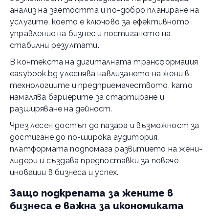
анализ на заетостта и по-добро планиране на
услугите, което е ключово за ефективното
управление на бизнес и постигането на
стабилни резултати.
В контекста на дигиталната трансформация
easybook.bg улеснява навлизането на жени в
технологиите и предприемачеството, като
намалява бариерите за стартиране и
разширяване на дейност.
Чрез лесен достъп до пазара и възможност за
достигане до по-широка аудитория,
платформата подпомага развитието на жени-
лидери и създава предпоставки за повече
иновации в бизнеса и успех.
Защо подкрепата за жените в
бизнеса е важна за икономиката