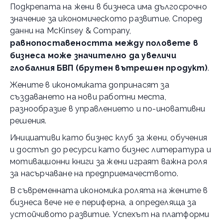
Подкрепата на жени в бизнеса има дългосрочно
значение за икономическото развитие. Според
данни на McKinsey & Company,
равнопоставеността между половете в
бизнеса може значително да увеличи
глобалния БВП (брутен вътрешен продукт)
.
Жените в икономиката допринасят за
създаването на нови работни места,
разнообразие в управлението и по-иновативни
решения.
Инициативи като бизнес клуб за жени, обучения
и достъп до ресурси като бизнес литература и
мотивационни книги за жени играят важна роля
за насърчаване на предприемачеството.
В съвременната икономика ролята на жените в
бизнеса вече не е периферна, а определяща за
устойчивото развитие. Успехът на платформи