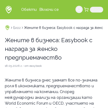
Обекти
Включи се
Вход
Блог
Жените в бизнеса: Easybook с награда за женск
Жените в бизнеса: Easybook с
награда за женско
предприемачество
18.05.2026 г.
- от
easybook
Жените в бизнеса днес заемат все по-значима
роля в икономиката, предприемачеството и
управлението на компании. Според
международни анализи на организации като
World Economic Forum и OECD, участието на