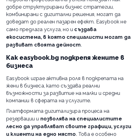
добре структурирани бизнес стратегии,
комбинирани с дигитални решения, могат да
доведат до реален пазарен ефект. Easybook не
само предлага услуга, но и
създава
екосистема, в която специалисти могат да
развиват своята дейност
.
Как easybook.bg подкрепя жените в
бизнеса
Easybook играе активна роля в подкрепата на
жени в бизнеса, като създава реални
възможности за развитие на малки и средни
компании в сферата на услугите.
Платформата дигитализира процеса на
резервации и
позволява на специалистите
лесно да управляват своите графици, услуги
и клиенти на едно място
. Това е особено