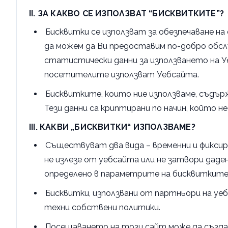
II. ЗА КАКВО СЕ ИЗПОЛЗВАТ “БИСКВИТКИТЕ”?
Бисквитки се използват за обезпечаване на 
да можем да Ви предоставим по-добро обсл
статистически данни за използването на У
посетителите използват Уебсайта.
Бисквитките, които ние използваме, съдър
Тези данни са криптирани по начин, който 
III. КАКВИ „БИСКВИТКИ“ ИЗПОЛЗВАМЕ?
Съществуват два вида – временни и фиксир
не излезе от уебсайта или не затвори даде
определено в параметрите на бисквитките
Бисквитки, използвани от партньори на уе
техни собствени политики.
Посещаването на този сайт може да създад