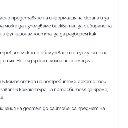
асно представяне на информация на екрана и за
а може да използваме бисквитки за събиране на
 и функционалността, за да разберем как
отребителското обслужване и на услугите ни.
до тях. Не съдържат лична информация.
ат в комппютъра на потребителя, докато той
стават в компютъра на потребителя за време,
я.
ичения на достъп до сайтове, са предмет на