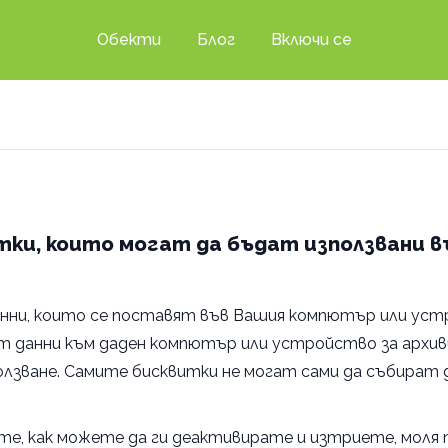
Обекти
Блог
Включи се
тки, които могат да бъдат използвани въ
 данни, които се поставят във Вашия компютър или у
т данни към даден компютър или устройство за архив
олзване. Самите бисквитки не могат сами да събират 
те, как можете да ги деактивирате и изтриете, мол