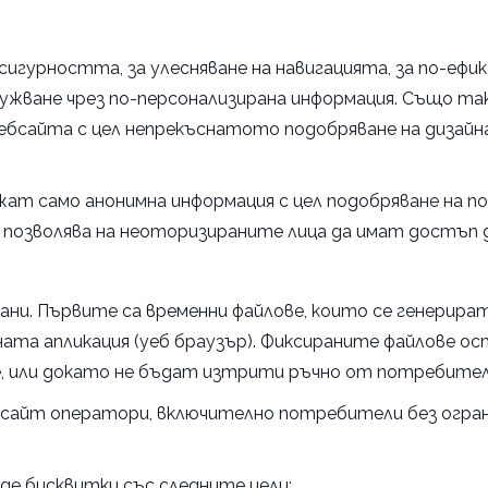
сигурността, за улесняване на навигацията, за по-ефик
ужване чрез по-персонализирана информация. Също так
ебсайта с цел непрекъснатото подобряване на дизайна
жат само анонимна информация с цел подобряване на п
не позволява на неоторизираните лица да имат достъп 
ани. Първите са временни файлове, които се генерир
ната апликация (уеб браузър). Фиксираните файлове о
, или докато не бъдат изтрити ръчно от потребител
бсайт оператори, включително потребители без огран
е бисквитки със следните цели: