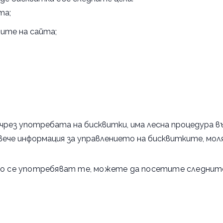
та;
ите на сайта;
 чрез употребата на бисквитки, има лесна процедура 
вече информация за управлението на бисквитките, мо
кво се употребяват те, можете да посетите следните