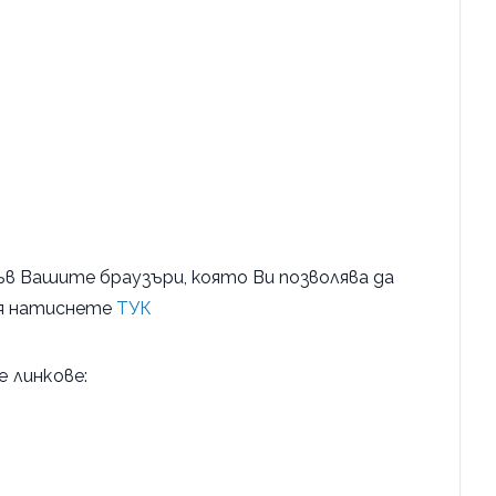
във Вашите браузъри, която Ви позволява да
ля натиснете
ТУК
 линкове: