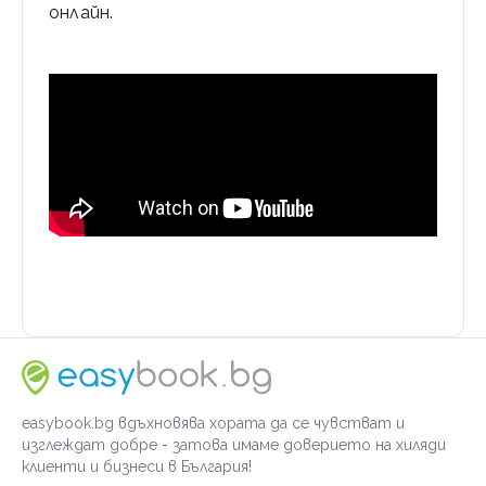
онлайн.
easybook.bg вдъхновява хората да се чувстват и
изглеждат добре - затова имаме доверието на хиляди
клиенти и бизнеси в България!