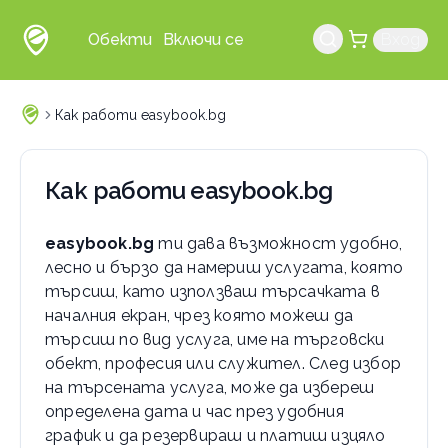
Обекти
Включи се
Вход
Как работи easybook.bg
Как работи easybook.bg
easybook.bg
ти дава възможност удобно,
лесно и бързо да намериш услугата, която
търсиш, като използваш търсачката в
началния екран, чрез която можеш да
търсиш по вид услуга, име на търговски
обект, професия или служител. След избор
на търсената услуга, може да избереш
определена дата и час през удобния
график и да резервираш и платиш изцяло