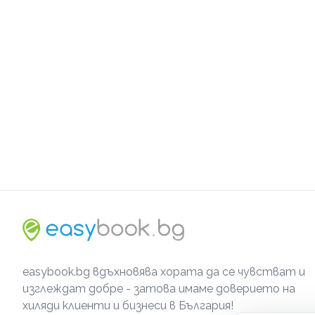
easybook.bg вдъхновява хората да се чувстват и
изглеждат добре - затова имаме доверието на
хиляди клиенти и бизнеси в България!