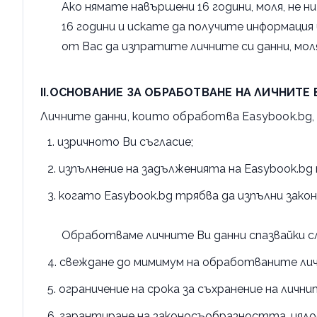
Ако нямате навършени 16 години, моля, не н
16 години и искате да получите информация 
от Вас да изпратите личните си данни, мо
II.ОСНОВАНИЕ ЗА ОБРАБОТВАНЕ НА ЛИЧНИТЕ
Личните данни, които обработва Easybook.bg,
изричното Ви съгласие;
изпълнение на задълженията на Easybook.bg 
когато Easybook.bg трябва да изпълни зак
Обработваме личните Ви данни спазвайки 
свеждане до мимимум на обработваните личн
ограничение на срока за съхранение на личн
гарантиране на законосъобразността, цял