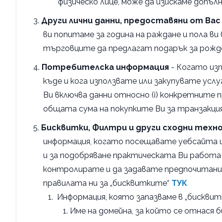
физическо лице, може да изискаме доп
Други лични данни, предоставяни от Вас
ви попитаме за година на раждане и пола в
търговците да предлагат подарък за рожде
Потребителска информация
- Когато изп
къде и кога използвате или закупувате ус
Ви включва данни относно (i) конкретните 
общата сума на покупките Ви за транзакция, 
Бисквитки, Филтри и други сходни техн
информация, когато посещавате уебсайтa и
и за подобряване практическата Ви работа
контролирате и да задавате предпочитания 
правилата ни за „бисквитките“
ТУК
Информация, която запазваме в „бискви
Име на домейна, за който се отнася