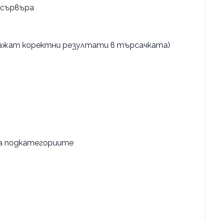
 сървъра
покажат коректни резултати в търсачката)
на подкатегориите