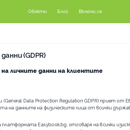
Обекти
Блог
Включи се
 данни (GDPR)
на личните данни на клиентите
General Data Protection Regulation GDPR) приет от Ев
а на данните на физическите лица от всички държави
 платформата Easybook.bg, отговаря на всички изиск