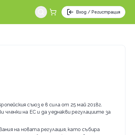
Вход / Регистрация
ропейския съюз е в сила от 25 май 2018г.
 членки на ЕС и да уеднакви регулациите за
вания на новата регулация, като събира