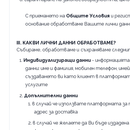
С приемането на
Общите Условия
и регис
основание обработваме Вашите лични дан
III. КАКВИ ЛИЧНИ ДАННИ ОБРАБОТВАМЕ?
Събираме, обработваме и съхраняваме следните
Индивидуализиращи данни
- информацията,
данни: име и фамилия, мобилен телефон, им
създаването ви като клиент в платформат
услугите
Допълнителни данни
в случай че използвате платформата за 
адрес за доставка
в случай че желаете да Ви бъде издаде