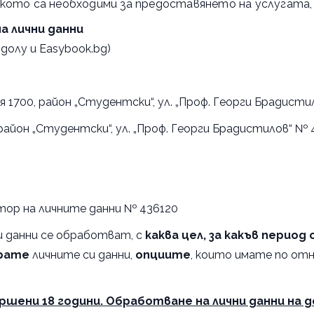
кото са необходими за предоставянето на услугата, 
 лични данни
долу и Easybook.bg)
я 1700, район „Студентски“, ул. „Проф. Георги Брадистил
 район „Студентски“, ул. „Проф. Георги Брадистилов“ № 4
ор на личните данни № 436120
и данни се обработват, с
каква цел, за какъв период
рате
личните си данни,
опциите
, които имате по отн
шени 18 години. Обработване на лични данни на д