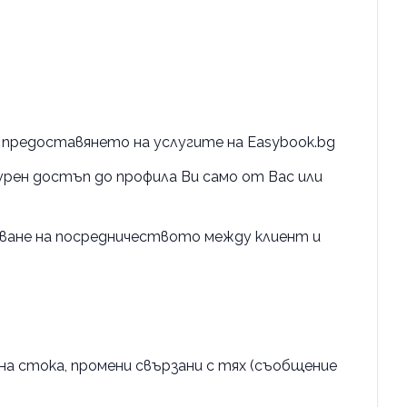
и предоставянето на услугите на Easybook.bg
урен достъп до профила Ви само от Вас или
яване на посредничеството между клиент и
на стока, промени свързани с тях (съобщение