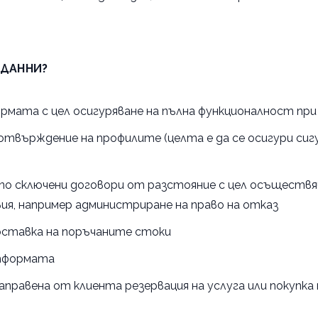
 ДАННИ?
ормата с цел осигуряване на пълна функционалност пр
твърждение на профилите (целта е да се осигури сиг
 по сключени договори от разстояние с цел осъществ
я, например администриране на право на отказ
доставка на поръчаните стоки
атформата
правена от клиента резервация на услуга или покупка 