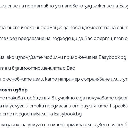
ълнение на нормативно установено задължение на Eas
 статистическа информация за посещаемостта на сай
те чрез предлагане на подходящи за Вас оферти, топ о
а, ако използвате мобилни приложения на Easybook.bg
те и взаимоотношенията с Вас
а с основните цели, като например съхраняване или из
моят избор
ате такива съобщения, възможно е да получавате офер
 на услуги и стоки предлагани от различните Търговц
то сте предоставили на Easybook.bg.
ализация на услуги на платформата или известия необ