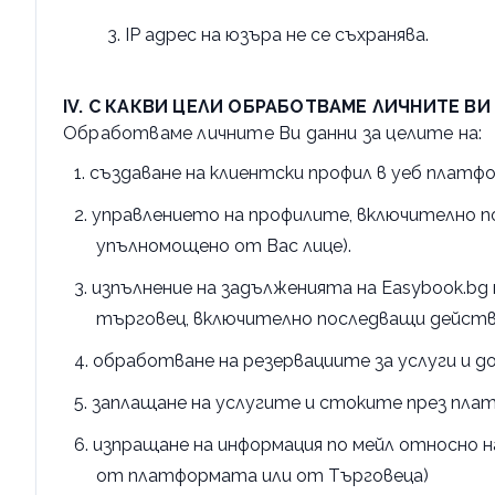
IP адрес на юзъра не се съхранява.
IV. С КАКВИ ЦЕЛИ ОБРАБОТВАМЕ ЛИЧНИТЕ ВИ
Обработваме личните Ви данни за целите на:
създаване на клиентски профил в уеб платф
управлението на профилите, включително по
упълномощено от Вас лице).
изпълнение на задълженията на Easybook.bg
търговец, включително последващи действи
обработване на резервациите за услуги и 
заплащане на услугите и стоките през пл
изпращане на информация по мейл относно на
от платформата или от Търговеца)