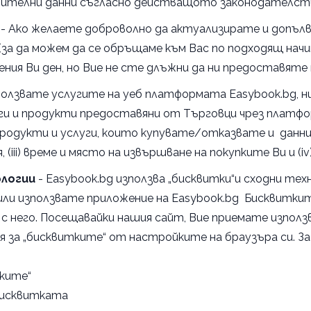
ълнителни данни съгласно действащото законодателст
- Ако желаете доброволно да актуализирате и допълва
и (за да можем да се обръщаме към Вас по подходящ нач
ния Ви ден, но Вие не сте длъжни да ни предоставяте
олзвате услугите на уеб платформата Easybook.bg, ни
луги и продукти предоставяни от Търговци чрез платф
продукти и услуги, които купувате/отказвате и данни
(iii) време и място на извършване на покупките Ви и (i
ологии
- Easybook.bg използва „бисквитки“и сходни те
ли използвате приложение на Easybook.bg Бисквитки
 с него. Посещавайки нашия сайт, Вие приемате изпол
за „бисквитките“ от настройките на браузъра си. За 
тките“
 бисквитката