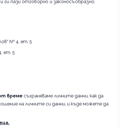
и ги пази отговорно и законосъобразно.
ов“ № 4, ет. 5
, ет. 5
 от време
съхраняваме личните данни, как да
ошение на личните си данни, и къде можете да
еца.