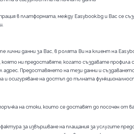
трация в платформата, между Easybook.bg и Вас се съ
ни.
 лични данни за Вас, в ролята Ви на клиент на Easybo
 която ни предоставяте, когато създавате профила с
ейл адрес. Предоставянето на тези данни и създаванет
а и осигуряване на достъп до пълната функционално
поръчка на стоки, които се доставят до посочен от в
на фактура за извършване на плащания за услугите пр