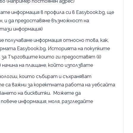
во (например постоянен адрес)
те информация в профила си в Easybook.bg, ще
ин, и да предоставяме възможност на
 тази информация)
е получаваме информация относно това, как,
ормата Easybook.bg. Историята на покупките
 за Търговците които ги предоставят (ii)
v) начина на плащане, който използвате
хнологии, които събират и съхраняват
те са важни за коректната работа на уебсайта
зването на бисквитки. Можете да
повече информация, моля, разгледайте