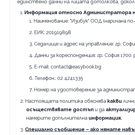
единствено данни на лицата дотолкова, докол
Информация относно Администратора на
Наименование: "Изибук" ООД (наричана по-
ЕИК: 201919898
Седалище и адрес на управление: гр. Софи
Данни за кореспонденция: гр. София 1700,
E-mail: contact@easybook.bg
Телефон.: 02 4241335
Номер на удостоверение за администрат
Настоящата политика обяснява
какви
личн
осъществявате достъп
и да
актуализи
намерите допълнителна
информация.
Специално съобщение – ако нямате навър