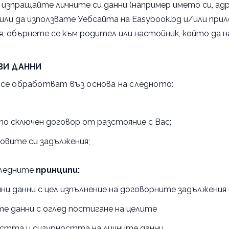
и изпращайте личните си данни (например името си, ад
или да използвате Уебсайта на Easybook.bg и/или прил
ля, обърнете се към родител или настойник, който да
 ВИ ДАННИ
 се обработват въз основа на следното:
по сключен договор от разстояние с Вас;
оновите си задължения;
следните
принципи:
и данни с цел изпълнение на договорните задължения н
ите данни с оглед постигане на целите
остта и сигурността на личните данни