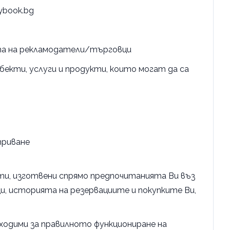
ybook.bg
та на рекламодатели/търговци
бекти, услуги и продукти, които могат да са
триване
ти, изготвени спрямо предпочитанията Ви въз
и, историята на резервациите и покупките Ви,
ходими за правилното функциониране на