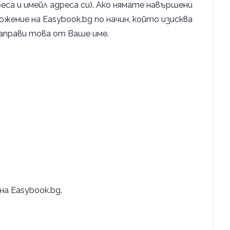
реса и имейл адреса си). Ако нямате навършени
ожение на Easybook.bg по начин, който изисква
 направи това от Ваше име.
а Easybook.bg.