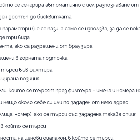
 който се генерира автоматично с цел разпознаване от
еден достъп до бисквитката
араметри (не се пази, а само се използва, за да се 
де три вида:
ента, ако са разрешени от браузъра
решени в горната подточка
е търси във филтъра
ицирана позиция
уги, които се търсят през филтъра – имена и номера 
нещо около себе си или по зададен от него адрес
улица, номер), ако се търси със зададена такава опция
, в който се търси
ности на ценови диапазон, в който се търси