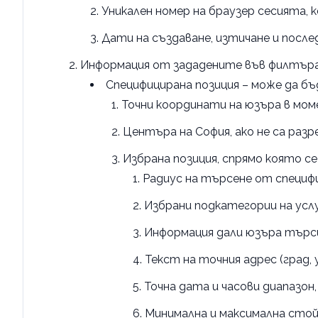
Уникален номер на браузер сесията,
Дати на създаване, изтичане и посл
Информация от зададените във филтъра п
Специфицирана позиция – може да бъ
Точни координати на юзъра в мом
Центъра на София, ако не са раз
Избрана позиция, спрямо която с
Радиус на търсене от специф
Избрани подкатегории на усл
Информация дали юзъра търси 
Текст на точния адрес (град, 
Точна дата и часови диапазон
Минимална и максимална стой