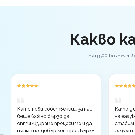
Какво к
Над 500 бизнеса в
Като нови собственици за нас
Като д
беше важно бързо да
на easyb
оптимизираме процесите и да
стабил
имаме по-добър контрол върху
резулт