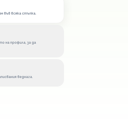
м във всяка стъпка.
о на профила, за да
писвания веднага.