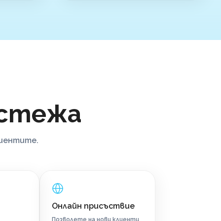
астежа
лиентите.
Онлайн присъствие
Позволете на нови клиенти