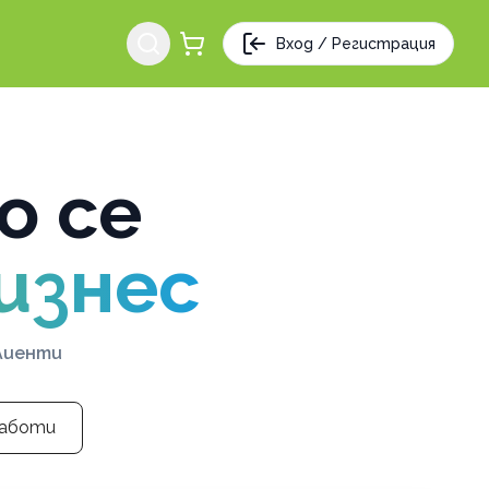
Вход / Регистрация
о се
изнес
клиенти
работи