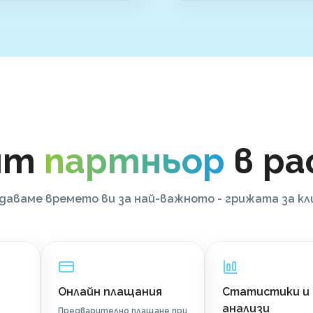
ят
партньор
в р
аваме времето ви за най-важното - грижата за к
Онлайн плащания
Статистики и
анализи
Предварително плащане при