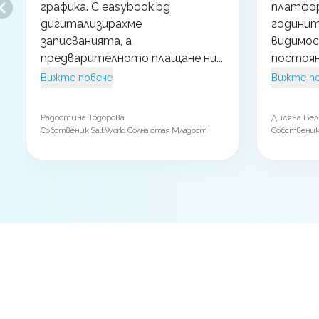
графика. С easybook.bg
платфор
Previous slide
дигитализирахме
годинит
записванията, а
видимос
предварителното плащане ни...
постоян
Вижте повече
Вижте п
Радостина Тодорова
Диляна Вел
Собственик Salt World Солна стая Младост
Собственик