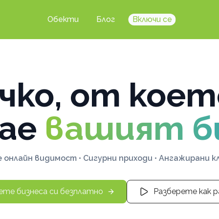
Обекти
Блог
Включи се
чко, от коет
ае
вашият б
 онлайн видимост • Сигурни приходи • Ангажирани 
ете бизнеса си безплатно
Разберете как 