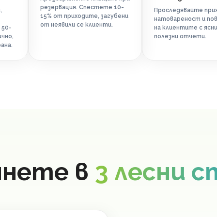
резервация. Спестете 10-
,
Проследявайте прих
15% от приходите, загубени
натовареност и по
от неявили се клиенти.
 50-
на клиентите с ясни
чно,
полезни отчети.
ана.
чнете в
3 лесни 