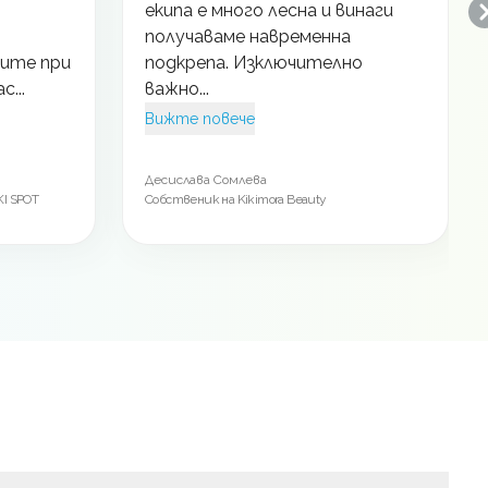
екипа е много лесна и винаги
получаваме навременна
ите при
подкрепа. Изключително
с...
важно...
Вижте повече
Десислава Сомлева
I SPOT
Собственик на Kikimora Beauty