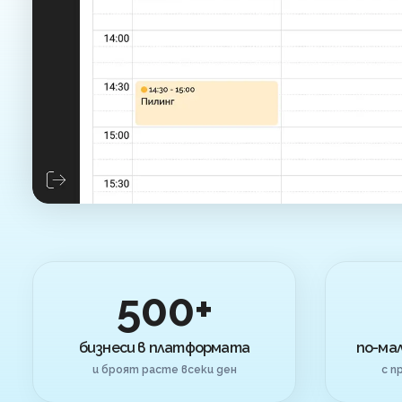
500+
бизнеси в платформата
по-ма
и броят расте всеки ден
с п