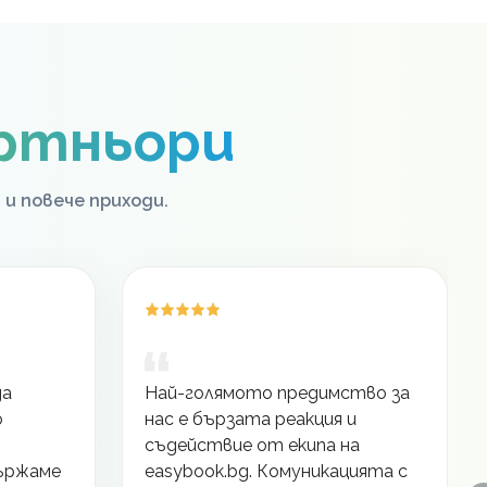
ртньори
 и повече приходи.
да
Най-голямото предимство за
о
нас е бързата реакция и
съдействие от екипа на
държаме
easybook.bg. Комуникацията с