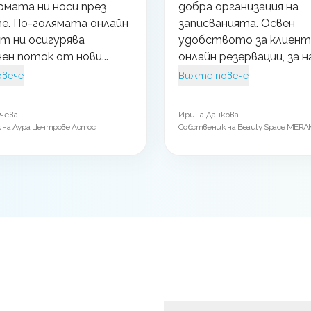
мата ни носи през
добра организация на
е. По-голямата онлайн
записванията. Освен
т ни осигурява
удобството за клиент
ен поток от нови...
онлайн резервации, за на
овече
Вижте повече
чева
Ирина Данкова
 на Аура Центрове Лотос
Собственик на Beauty Space MERAK