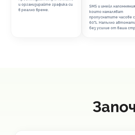
и организирайте графика си
SMS и имейл напомняния
в реално време.
които намаляват
пропуснатите часове с
60%. Напълно автомати
без усилие от ваша стр
Запо