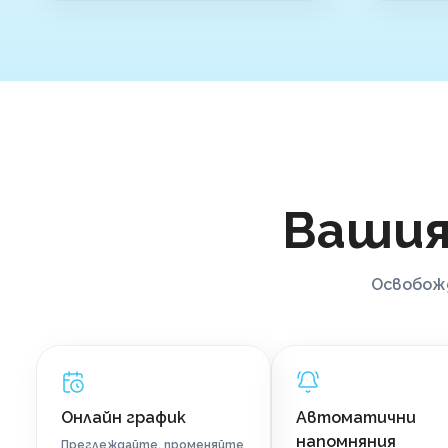
Ваши
Освобожд
Онлайн график
Автоматични
напомняния
Преглеждайте, променяйте