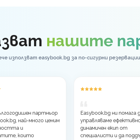
азват
нашите па
ече използват easybook.bg за по-сигурни резервации
ългогодишен партньор
Easybook.bg ни помага 
ook.bg, най-много ценим
управляваме ефективн
ността и
динамичен екип от
атите, които
специалисти и да под