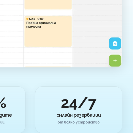
%
24/7
одите
онлайн резервации
ции
от всяко устройство