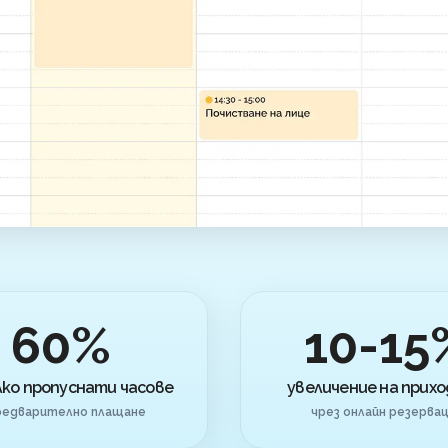
60%
10-15
лко пропуснати часове
увеличение на прих
редварително плащане
чрез онлайн резерва