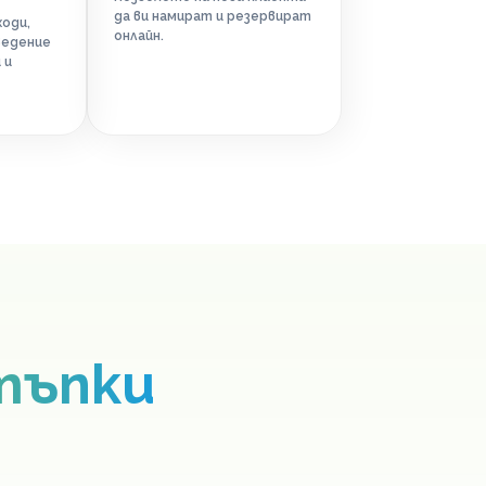
да ви намират и резервират
оди,
онлайн.
ведение
 и
стъпки