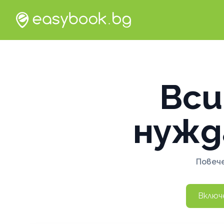
Вси
нужд
Повече
Включ