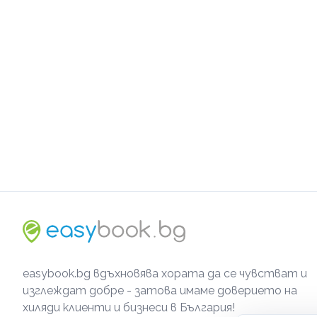
easybook.bg вдъхновява хората да се чувстват и
изглеждат добре - затова имаме доверието на
хиляди клиенти и бизнеси в България!