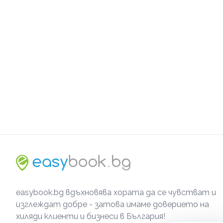
easybook.bg вдъхновява хората да се чувстват и
изглеждат добре - затова имаме доверието на
хиляди клиенти и бизнеси в България!