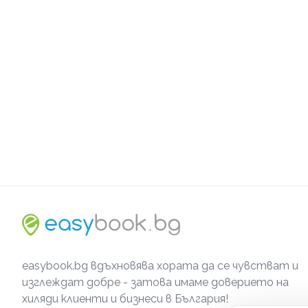
easybook.bg вдъхновява хората да се чувстват и
изглеждат добре - затова имаме доверието на
хиляди клиенти и бизнеси в България!