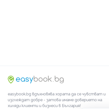
easybook.bg вдъхновява хората да се чувстват и
изглеждат добре - затова имаме доверието на
хиляди клиенти и бизнеси в България!