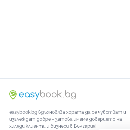
easybook.bg вдъхновява хората да се чувстват и
изглеждат добре - затова имаме доверието на
хиляди клиенти и бизнеси в България!