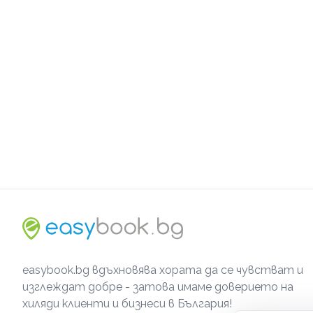
easybook.bg вдъхновява хората да се чувстват и
изглеждат добре - затова имаме доверието на
хиляди клиенти и бизнеси в България!