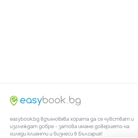
easybook.bg вдъхновява хората да се чувстват и
изглеждат добре - затова имаме доверието на
хиляди клиенти и бизнеси в България!