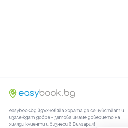
easybook.bg вдъхновява хората да се чувстват и
изглеждат добре - затова имаме доверието на
хиляди клиенти и бизнеси в България!