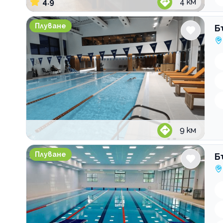
4.9
4
км
България Плува Басейн Spark Me
Плуване
Б
9
км
България Плува Басейн Свети Георги
Плуване
Б