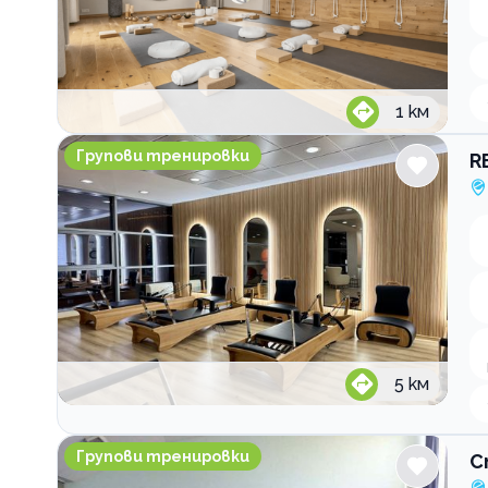
1
км
REFORMER SPACE pilates & wellness
Групови тренировки
R
5
км
Спортен клуб Актив Спорт
Групови тренировки
С