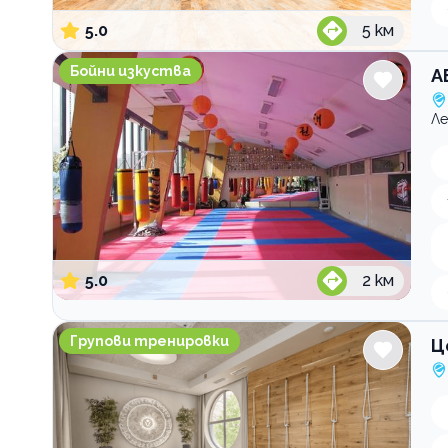
5.0
5
км
ABC FIGHT CLUB
Бойни изкуства
A
Ле
5.0
2
км
Център за здравословен живот Vita Rama
Групови тренировки
Ц