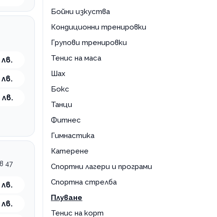
тренировка
Бойни изкуства
Кондиционни тренировки
Групови тренировки
Тенис на маса
 лв.
Шах
 лв.
Бокс
 лв.
Танци
Фитнес
Гимнастика
Катерене
в 47
Спортни лагери и програми
Спортна стрелба
 лв.
Плуване
 лв.
Тенис на корт