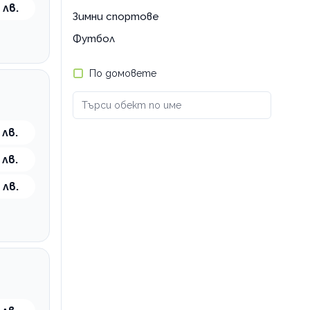
 лв.
Зимни спортове
Футбол
По домовете
 лв.
 лв.
 лв.