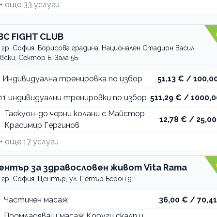
+ още
33
услуги
BC FIGHT CLUB
гр. София, Борисова градина, Национален Стадион Васил
вски, Сектор Б, Зала 5Б
Индивидуална тренировка по избор
51,13 € / 100,00
11 индивидуални тренировки по избор
511,29 € / 1000,0
Таекуон-до черни колани с Майстор
12,78 € / 25,00
Красимир Гергинов
+ още
17
услуги
ентър за здравословен живот Vita Rama
гр. София, Център, ул. Петър Берон 9
Частичен масаж
36,00 € / 70,41
Подмладяващ масаж Коруги скалп и