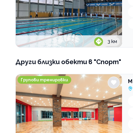
3
км
Други близки обекти
в "Спорт"
M Sport&kids
Групови тренировки
M