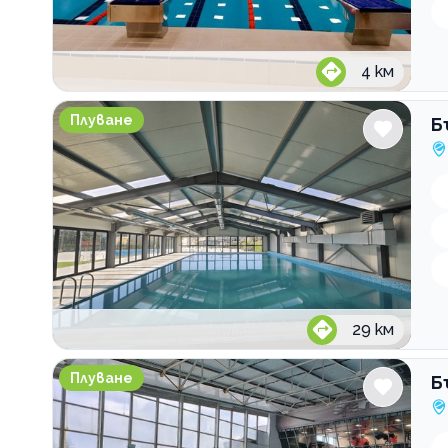
4
км
България Плува Басейн Сливница
Плуване
Б
29
км
България Плува Басейн Спартак
Плуване
Б