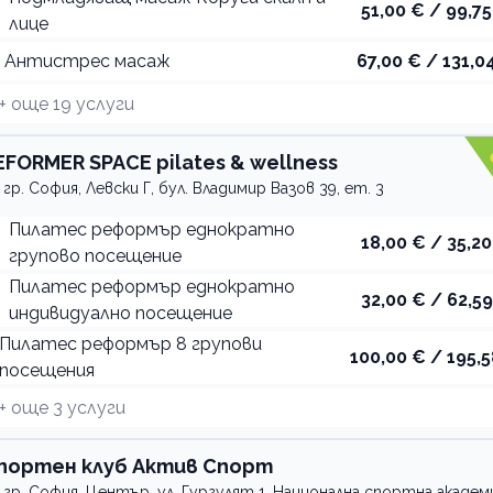
51,00 € / 99,75
лице
Антистрес масаж
67,00 € / 131,04
+ още
19
услуги
EFORMER SPACE pilates & wellness
гр. София, Левски Г, бул. Владимир Вазов 39, ет. 3
Пилатес реформър еднократно
18,00 € / 35,20
групово посещение
Пилатес реформър еднократно
32,00 € / 62,59
индивидуално посещение
Пилатес реформър 8 групови
100,00 € / 195,5
посещения
+ още
3
услуги
портен клуб Актив Спорт
гр. София, Център, ул. Гургулят 1, Национална спортна академ