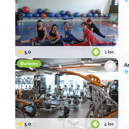
5.0
1
км
Атлетик Уест мол
Фитнес
А
5.0
4
км