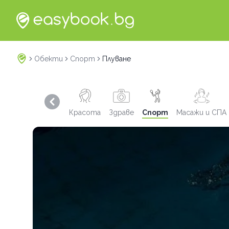
Обекти
Спорт
Плуване
Previous slide
Красота
Здраве
Спорт
Масажи и СПА