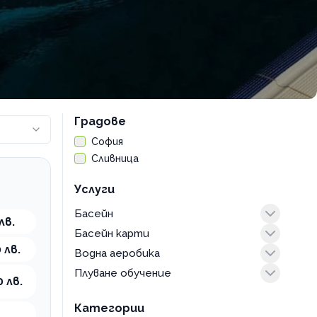
Градове
София
Сливница
Услуги
Басейн
лв.
Басейн карти
наем на коридор
 лв.
Водна аеробика
посещение
абонамент
Плуване обучение
посещение
0 лв.
възрастни
Категории
деца