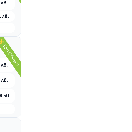
 лв.
 лв.
Топ Обект
 лв.
 лв.
8 лв.
ия