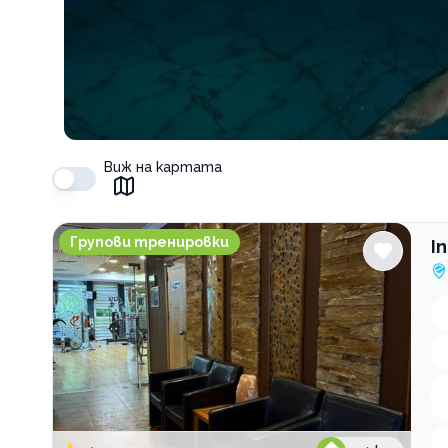
Виж на картата
Inergy Fitness & Pool Center
Групови тренировки
I