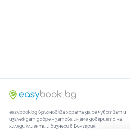
easybook.bg вдъхновява хората да се чувстват и
изглеждат добре - затова имаме доверието на
хиляди клиенти и бизнеси в България!