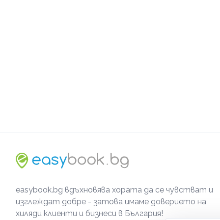
easybook.bg вдъхновява хората да се чувстват и
изглеждат добре - затова имаме доверието на
хиляди клиенти и бизнеси в България!