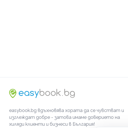
easybook.bg вдъхновява хората да се чувстват и
изглеждат добре - затова имаме доверието на
хиляди клиенти и бизнеси в България!