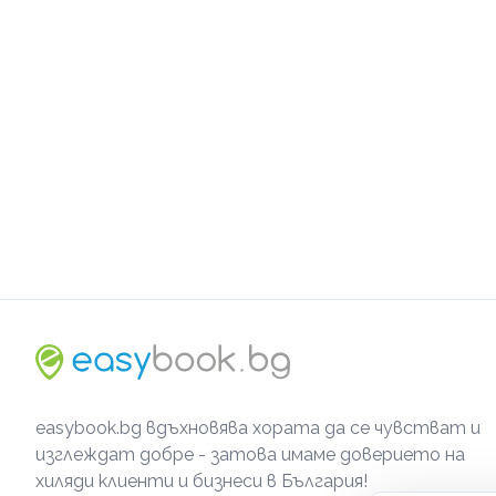
easybook.bg вдъхновява хората да се чувстват и
изглеждат добре - затова имаме доверието на
хиляди клиенти и бизнеси в България!