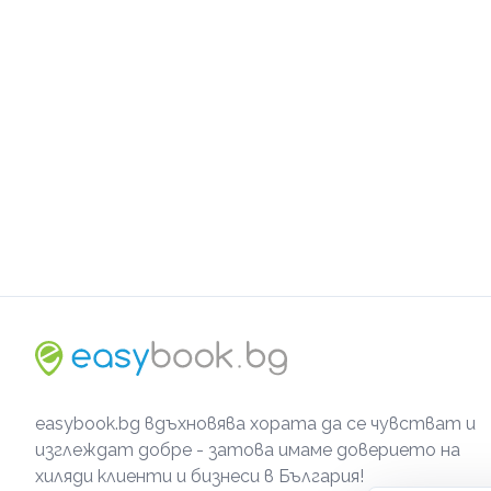
easybook.bg вдъхновява хората да се чувстват и
изглеждат добре - затова имаме доверието на
хиляди клиенти и бизнеси в България!