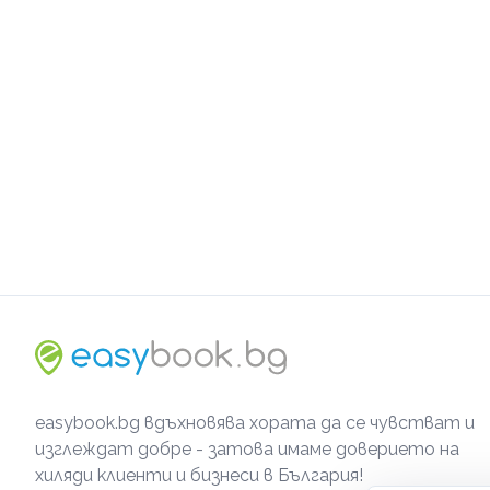
easybook.bg вдъхновява хората да се чувстват и
изглеждат добре - затова имаме доверието на
хиляди клиенти и бизнеси в България!