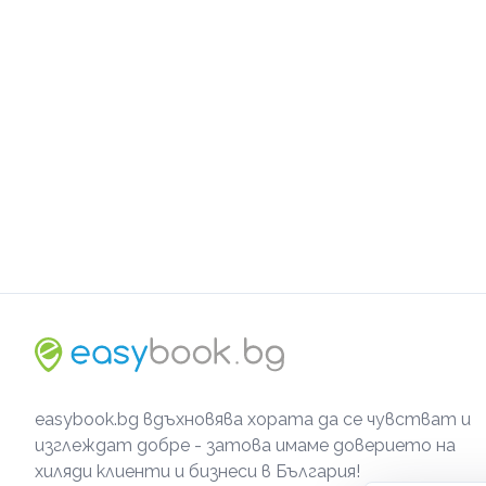
easybook.bg вдъхновява хората да се чувстват и
изглеждат добре - затова имаме доверието на
хиляди клиенти и бизнеси в България!