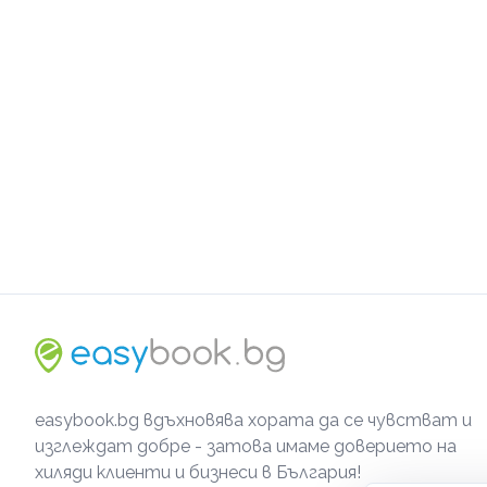
easybook.bg вдъхновява хората да се чувстват и
изглеждат добре - затова имаме доверието на
хиляди клиенти и бизнеси в България!