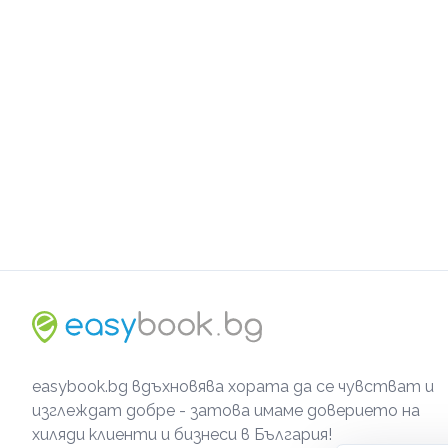
easybook.bg вдъхновява хората да се чувстват и
изглеждат добре - затова имаме доверието на
хиляди клиенти и бизнеси в България!