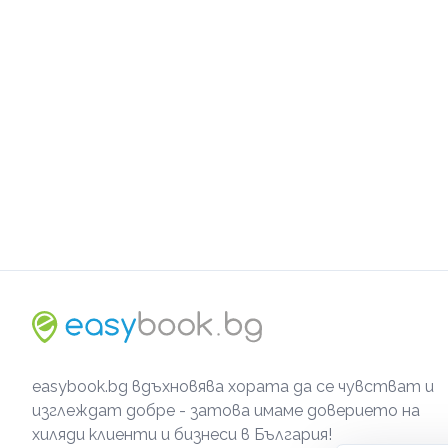
easybook.bg вдъхновява хората да се чувстват и
изглеждат добре - затова имаме доверието на
хиляди клиенти и бизнеси в България!