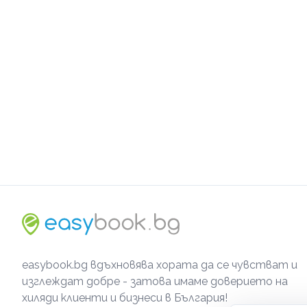
easybook.bg вдъхновява хората да се чувстват и
изглеждат добре - затова имаме доверието на
хиляди клиенти и бизнеси в България!