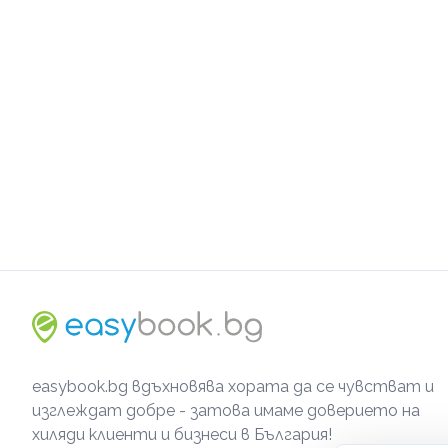
easybook.bg вдъхновява хората да се чувстват и
изглеждат добре - затова имаме доверието на
хиляди клиенти и бизнеси в България!