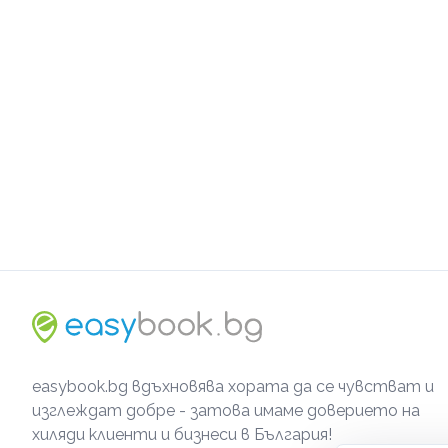
easybook.bg вдъхновява хората да се чувстват и
изглеждат добре - затова имаме доверието на
хиляди клиенти и бизнеси в България!