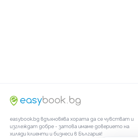
easybook.bg вдъхновява хората да се чувстват и
изглеждат добре - затова имаме доверието на
хиляди клиенти и бизнеси в България!