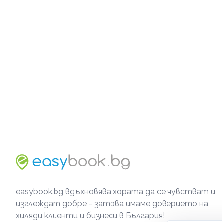
easybook.bg вдъхновява хората да се чувстват и
изглеждат добре - затова имаме доверието на
хиляди клиенти и бизнеси в България!