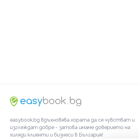
easybook.bg вдъхновява хората да се чувстват и
изглеждат добре - затова имаме доверието на
хиляди клиенти и бизнеси в България!