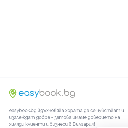
easybook.bg вдъхновява хората да се чувстват и
изглеждат добре - затова имаме доверието на
хиляди клиенти и бизнеси в България!