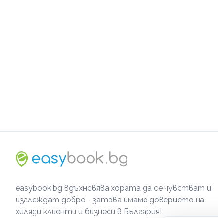
easybook.bg вдъхновява хората да се чувстват и
изглеждат добре - затова имаме доверието на
хиляди клиенти и бизнеси в България!