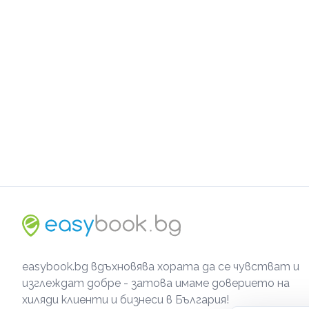
easybook.bg вдъхновява хората да се чувстват и
изглеждат добре - затова имаме доверието на
хиляди клиенти и бизнеси в България!