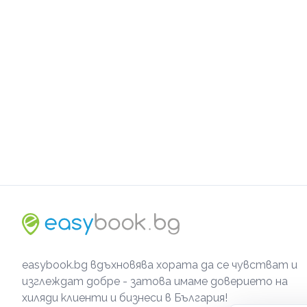
easybook.bg вдъхновява хората да се чувстват и
изглеждат добре - затова имаме доверието на
хиляди клиенти и бизнеси в България!