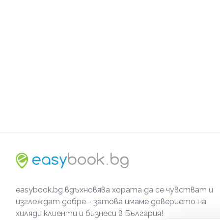
easybook.bg вдъхновява хората да се чувстват и
изглеждат добре - затова имаме доверието на
хиляди клиенти и бизнеси в България!