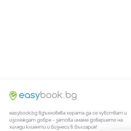
easybook.bg вдъхновява хората да се чувстват и
изглеждат добре - затова имаме доверието на
хиляди клиенти и бизнеси в България!