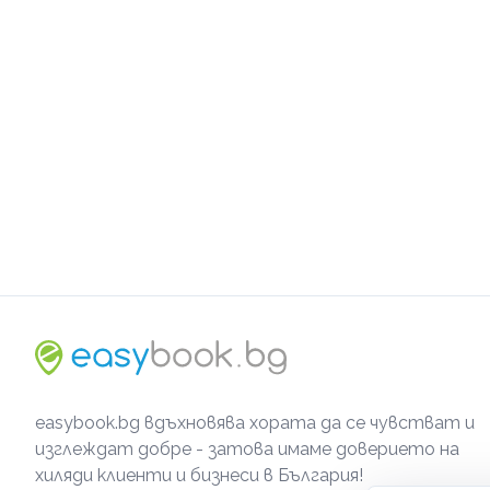
easybook.bg вдъхновява хората да се чувстват и
изглеждат добре - затова имаме доверието на
хиляди клиенти и бизнеси в България!