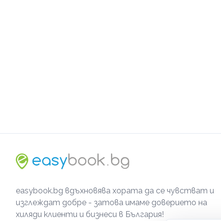
easybook.bg вдъхновява хората да се чувстват и
изглеждат добре - затова имаме доверието на
хиляди клиенти и бизнеси в България!