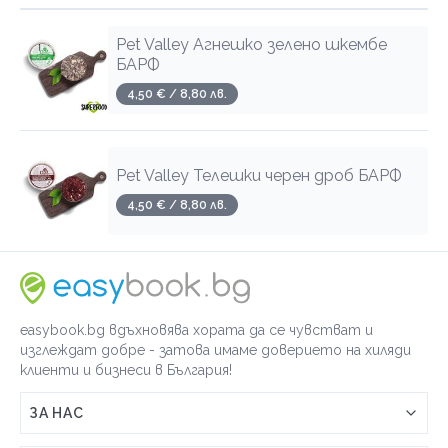
Pet Valley Агнешко зелено шкембе
Pet Valley Пилешко БАРФ меню за
БАРФ
котки
4,50 € / 8,80 лв.
3,00 € / 5,87 лв.
Pet Valley Телешки черен дроб БАРФ
PetValley БАРФ меню Пилешко,
4,50 € / 8,80 лв.
Телешко, Сардина 500г
3,80 € / 7,43 лв.
easybook.bg вдъхновява хората да се чувстват и
PetValley БАРФ меню Пилешко,
Телешко, Сардина 1 кг
изглеждат добре - затова имаме доверието на хиляди
клиенти и бизнеси в България!
6,80 € / 13,30 лв.
ЗА НАС