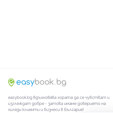
easybook.bg вдъхновява хората да се чувстват и
изглеждат добре - затова имаме доверието на
хиляди клиенти и бизнеси в България!