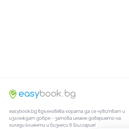
easybook.bg вдъхновява хората да се чувстват и
изглеждат добре - затова имаме доверието на
хиляди клиенти и бизнеси в България!