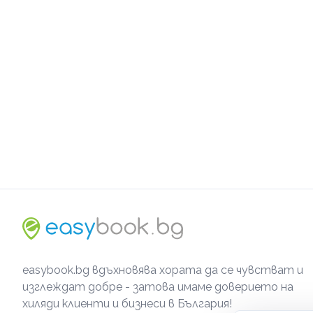
easybook.bg вдъхновява хората да се чувстват и
изглеждат добре - затова имаме доверието на
хиляди клиенти и бизнеси в България!