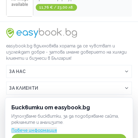
11,76 € / 23,00 лв.
easybook.bg вдъхновява хората да се чувстват и
изглеждат добре - затова имаме доверието на хиляди
клиенти и бизнеси в България!
ЗА НАС
Връзка с easybook.bg
ЗА КЛИЕНТИ
Как работи easybook
Общи условия
ЗА ТЪРГОВЦИ
Бисквитки от easybook.bg
Често задавани въпроси
Условия за ползване
Използваме бисквитки, за да подобряваме сайта,
Включи бизнеса си
ОБЩИ
рекламите и анализите.
GDPR политика
Управлявай ефективно с easybook
Повече информация
Бисквитки
Сигурност