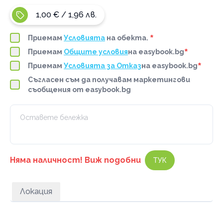
1,00 € / 1,96 лв.
*
Приемам
Условията
на обекта.
*
Приемам
Общите условия
на easybook.bg
*
Приемам
Условията за Отказ
на easybook.bg
Съгласен съм да получавам маркетингови
съобщения от easybook.bg
Няма наличност! Виж подобни
ТУК
Локация