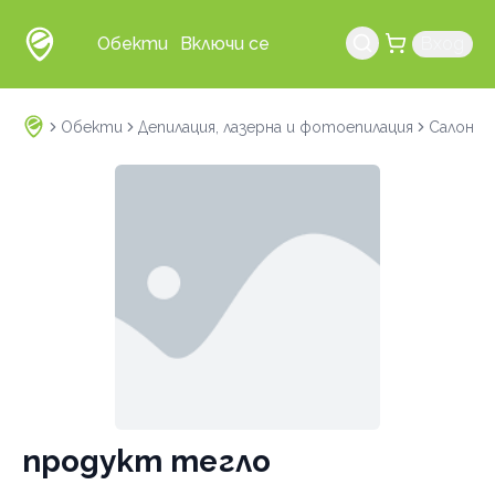
Обекти
Включи се
Вход
Обекти
Депилация, лазерна и фотоепилация
Салон за
продукт тегло