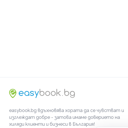
easybook.bg вдъхновява хората да се чувстват и
изглеждат добре - затова имаме доверието на
хиляди клиенти и бизнеси в България!