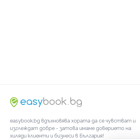
easybook.bg вдъхновява хората да се чувстват и
изглеждат добре - затова имаме доверието на
хиляди клиенти и бизнеси в България!