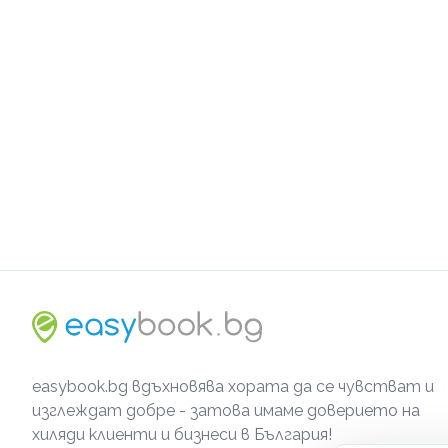
easybook.bg вдъхновява хората да се чувстват и
изглеждат добре - затова имаме доверието на
хиляди клиенти и бизнеси в България!